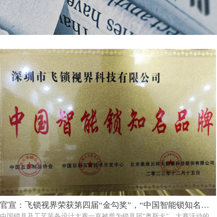
官宣：飞锁视界荣获第四届“金勾奖”，“中国智能锁知名品
中国锁具及工艺装备设计大赛一直被誉为锁具届“奥斯卡”，大赛活动的权