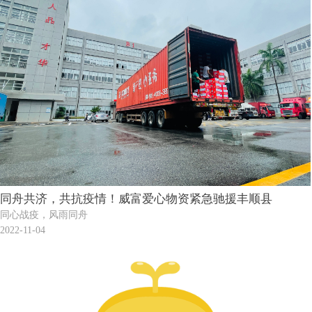
同舟共济，共抗疫情！威富爱心物资紧急驰援丰顺县
同心战疫，风雨同舟
2022-11-04