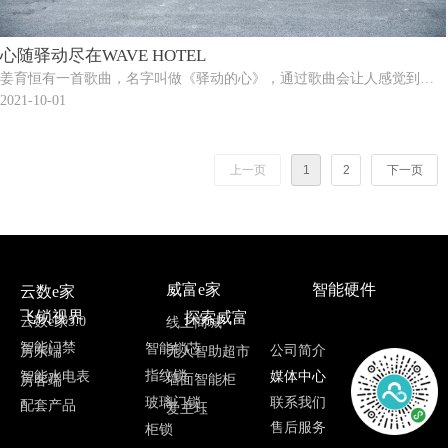
心随驿动尽在WAVE HOTEL
姜育恒有一首歌曲，名字叫做《驿动的心》，通过歌曲会让人感觉到飘
泊的人是什么样的意境。特别是北上广深这些大城市，每天来来往往为
2021-10-01
了生活忙碌，为了事业拼搏的人不计其数，城市一角，得到片刻休憩，
约三五朋友，心随驿动尽在WAVE HOTEL。
上一页
1
2
下一页
威富e家
智能硬件
云数e家
飞锁视界
探索威富
云数e家3.0
线上商城
智能门禁
智能锁芯
公司简介
无人智助超市
房东端
指纹锁
媒体中心
智能水电表
墙面智能柜
房客端
联系我们
玻璃门锁
配套产品
爱主珏
售后服务
柜锁