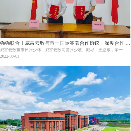
强强联合！威富云数与帝一国际签署合作协议｜深度合作 助
威富云数董事长张少林、威富云数高管张少波、戴彬、王恩东，帝一国
推威富云数上市
际公司乔志杰老师及其团队出席签约仪式。签约仪式由威富云数董事长
2022-08-01
张少林主持，张少林董事长和乔志杰老师代表双方签署合作协议。