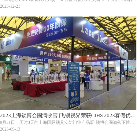
牌”！
威性，广泛性，长久性与规范性运作，保证了“金勾奖”成为在中国锁具业
2023-12-21
及工业装备领域最权威，最公正，最高档和最具有影响力的设计奖项。
2023上海锁博会圆满收官 |飞锁视界荣获CIHS 2023赛偲优品
9月21日，历时3天的上海国际锁具安防门业产品展-锁博会圆满落下帷
奖
幕！本次展会提供了一个权威的发布平台，让各家最新的智能锁和安防
2023-09-13
产品得以充分展示，同时也为外贸与内需两大市场搭建了交流合作的桥