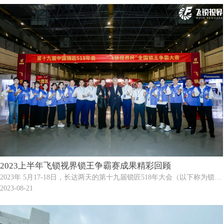
梁。值得高兴的是，飞锁视界智能锁芯荣获CIHS 2023赛偲优品奖，这是
业内权威机构对我司充分肯定和认可。
2023上半年飞锁视界锁王争霸赛成果精彩回顾
2023年 5月17-18日，长达两天的第十九届锁匠518年大会（以下称为锁匠
大会）在浙江横店梦外滩酒店举办圆满成功。威富集团--飞锁视界作为总
2023-08-21
冠名受邀参展，会上飞锁视界组织了精彩绝伦的“锁王争霸赛”，赢得众多
观众好评。