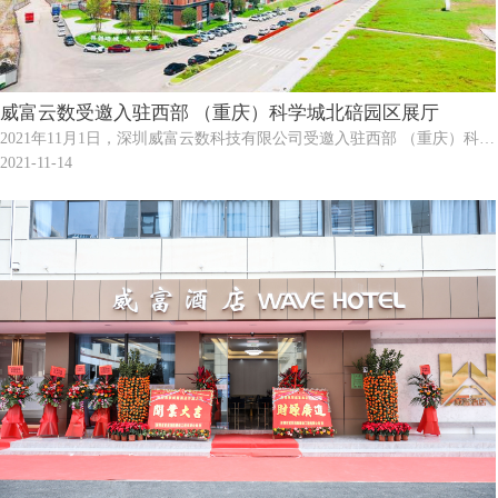
威富云数受邀入驻西部 （重庆）科学城北碚园区展厅
2021年11月1日，深圳威富云数科技有限公司受邀入驻西部 （重庆）科学
城北碚园区展厅，展示了威富云数为智慧园区、智慧社区、智慧城市量
2021-11-14
身定制的智能云锁结合大数据平台信息化解决方案，为后续在北碚区开
拓新的市场奠定了基础。