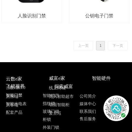
人脸识别门禁
公钥电子门禁
上一页
1
下一页
威富e家
智能硬件
云数e家
飞锁视界
探索威富
云数e家3.0
线上商城
智能门禁
智能锁芯
公司简介
无人智助超市
房东端
指纹锁
媒体中心
智能水电表
墙面智能柜
房客端
联系我们
玻璃门锁
配套产品
爱主珏
售后服务
柜锁
外装门锁